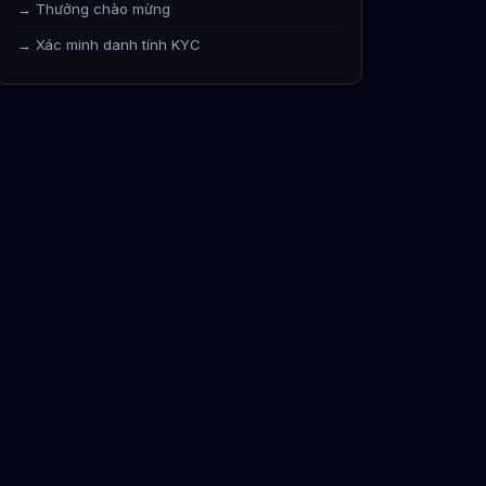
→ Thưởng chào mừng
→ Xác minh danh tính KYC