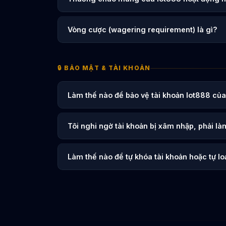
Vòng cược (wagering requirement) là gì?
🔒 BẢO MẬT & TÀI KHOẢN
Làm thế nào để bảo vệ tài khoản lot888 của
Tôi nghi ngờ tài khoản bị xâm nhập, phải l
Làm thế nào để tự khóa tài khoản hoặc tự loạ