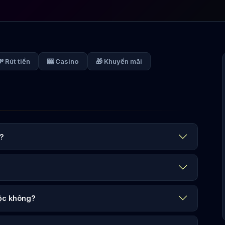
 Rút tiền
🎰 Casino
🎁 Khuyến mãi
8?
uộc không?