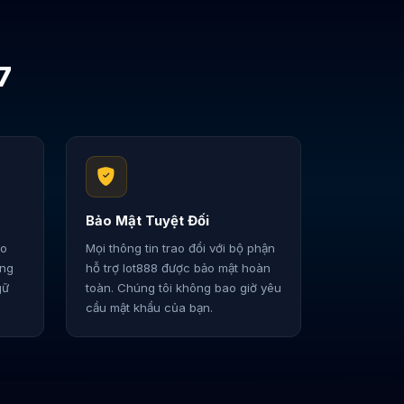
7
Bảo Mật Tuyệt Đối
ao
Mọi thông tin trao đổi với bộ phận
ông
hỗ trợ lot888 được bảo mật hoàn
gữ
toàn. Chúng tôi không bao giờ yêu
cầu mật khẩu của bạn.