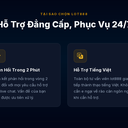
TẠI SAO CHỌN LOT888
Hỗ Trợ Đẳng Cấp, Phục Vụ 24/
n Hồi Trong 2 Phút
Hỗ Trợ Tiếng Việt
kết phản hồi trong vòng 2
Toàn bộ tư vấn viên lot888 gi
 đối với mọi yêu cầu hỗ trợ
tiếp thành thạo tiếng Việt. Kh
live chat. Vấn đề của bạn
cần e ngại về rào cản ngôn n
 được ưu tiên xử lý.
khi cần hỗ trợ.