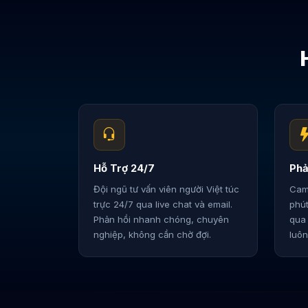
Hỗ Trợ 24/7
Phả
Đội ngũ tư vấn viên người Việt túc
Cam 
trực 24/7 qua live chat và email.
phút
Phản hồi nhanh chóng, chuyên
qua 
nghiệp, không cần chờ đợi.
luôn