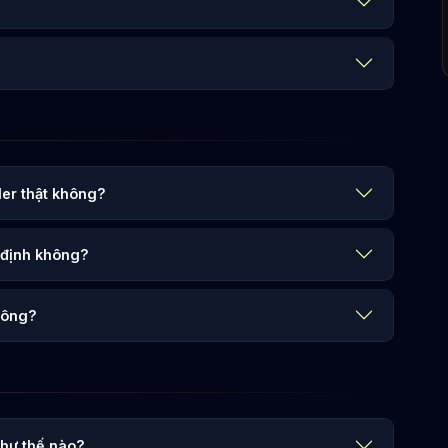
ler thật không?
 định không?
không?
hư thế nào?