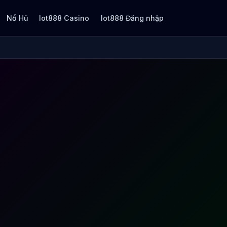
Nổ Hũ
lot888 Casino
lot888 Đăng nhập