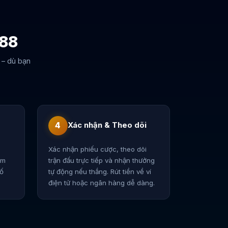
888
 – dù bạn
4
Xác nhận & Theo dõi
Xác nhận phiếu cược, theo dõi
em
trận đấu trực tiếp và nhận thưởng
số
tự động nếu thắng. Rút tiền về ví
điện tử hoặc ngân hàng dễ dàng.