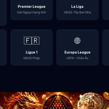
Premier League
La Liga
Giải Ngoại Hạng Anh
VĐQG Tây Ban Nha
🇫🇷
🌐
Ligue 1
Europa League
VĐQG Pháp
UEFA – Châu Âu