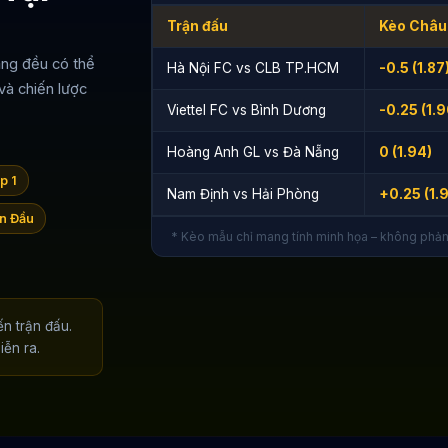
Trận đấu
Kèo Châu
ẵng đều có thể
Hà Nội FC vs CLB TP.HCM
-0.5 (1.87
và chiến lược
Viettel FC vs Bình Dương
-0.25 (1.9
Hoàng Anh GL vs Đà Nẵng
0 (1.94)
p 1
Nam Định vs Hải Phòng
+0.25 (1.
n Đầu
* Kèo mẫu chỉ mang tính minh họa – không phản á
ến trận đấu.
iễn ra.