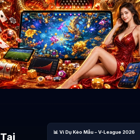
📊 Ví Dụ Kèo Mẫu – V-League 2026
 Tại