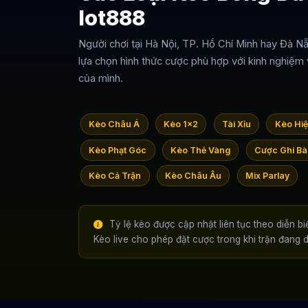
lot888
Người chơi tại Hà Nội, TP. Hồ Chí Minh hay Đà N
lựa chọn hình thức cược phù hợp với kinh nghiệm 
của mình.
Kèo Châu Á
Kèo 1x2
Tài Xỉu
Kèo Hiệ
Kèo Phạt Góc
Kèo Thẻ Vàng
Cược Ghi Bà
Kèo Cả Trận
Kèo Châu Âu
Mix Parlay
Tỷ lệ kèo được cập nhật liên tục theo diễn bi
Kèo live cho phép đặt cược trong khi trận đang d