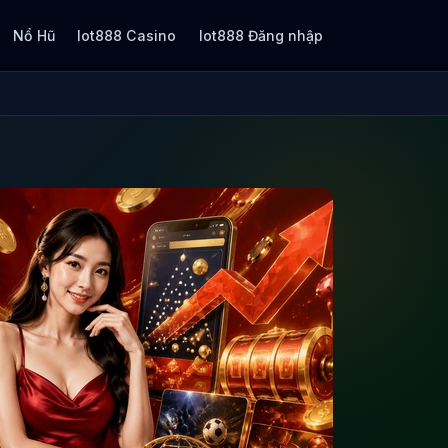
Nổ Hũ
lot888 Casino
lot888 Đăng nhập