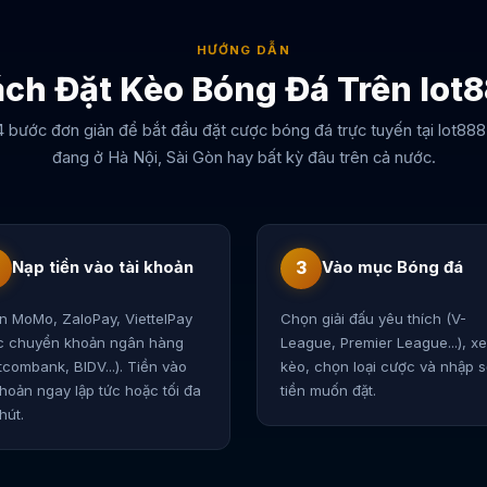
HƯỚNG DẪN
ch Đặt Kèo Bóng Đá Trên lot
4 bước đơn giản để bắt đầu đặt cược bóng đá trực tuyến tại lot888
đang ở Hà Nội, Sài Gòn hay bất kỳ đâu trên cả nước.
Nạp tiền vào tài khoản
3
Vào mục Bóng đá
 MoMo, ZaloPay, ViettelPay
Chọn giải đấu yêu thích (V-
c chuyển khoản ngân hàng
League, Premier League...), x
tcombank, BIDV...). Tiền vào
kèo, chọn loại cược và nhập 
khoản ngay lập tức hoặc tối đa
tiền muốn đặt.
hút.